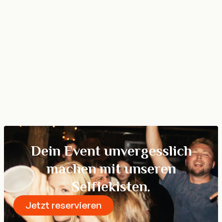
Firmenevent 🏢
Lockere Atmosphäre, Teambuilding und Branding in
einem – die perfekte Ergänzung für jede Firmenfeier
oder Business-Veranstaltung.
Mehr erfahren
Dein Event unvergesslich
machen mit unseren
Selfiekisten.
Jetzt reservieren
Reservieren