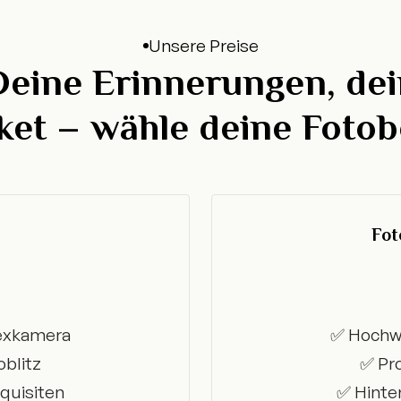
Unsere Preise
Deine Erinnerungen, dei
ket – wähle deine Fotob
Fot
lexkamera
✅ Hochwe
oblitz
✅ Pro
quisiten
✅ Hinte