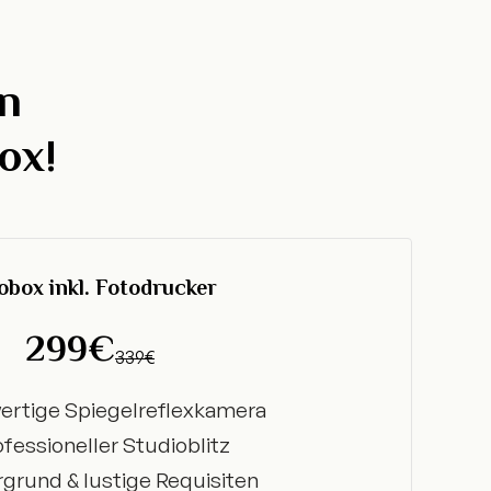
n
ox!
obox inkl. Fotodrucker
299€
339€
rtige Spiegelreflexkamera
fessioneller Studioblitz
rgrund & lustige Requisiten