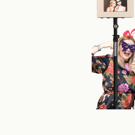
h
 und jede