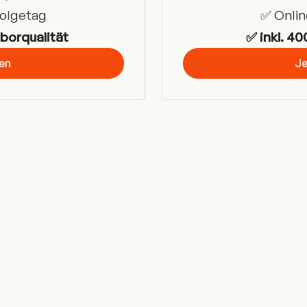
Folgetag
✅ Onlin
aborqualität
✅ inkl. 40
ren
Je
Ge