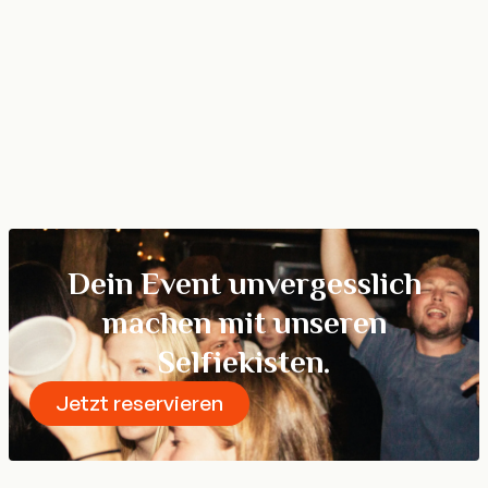
Firmenevent 🏢
Lockere Atmosphäre, Teambuilding und Branding in
einem – die perfekte Ergänzung für jede Firmenfeier
oder Business-Veranstaltung.
Mehr erfahren
Dein Event unvergesslich
machen mit unseren
Selfiekisten.
Jetzt reservieren
Reservieren