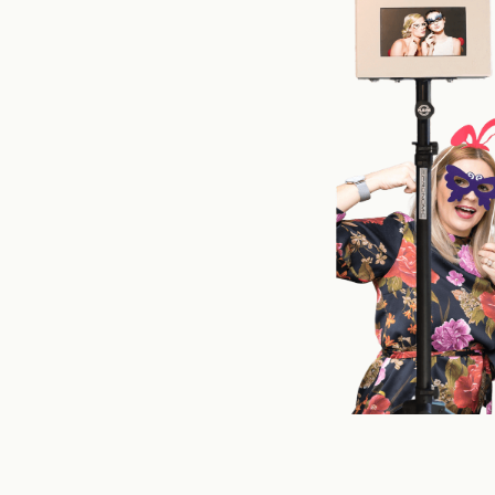
n noch
 und jede