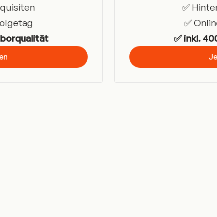
quisiten
✅ Hinte
Folgetag
✅ Onlin
aborqualität
✅ inkl. 40
ren
Je
Ge