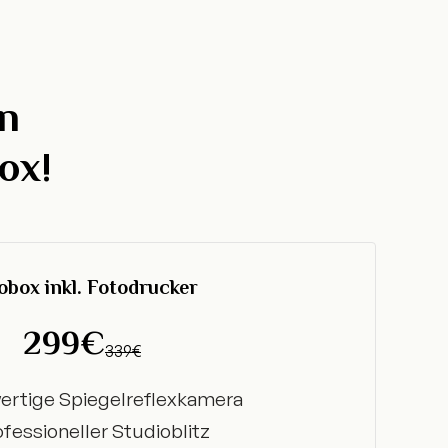
n
ox!
obox inkl. Fotodrucker
299€
339€
rtige Spiegelreflexkamera
fessioneller Studioblitz