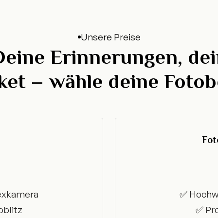
Unsere Preise
Deine Erinnerungen, dei
ket – wähle deine Fotob
Fot
lexkamera
✅ Hochwe
oblitz
✅ Pro