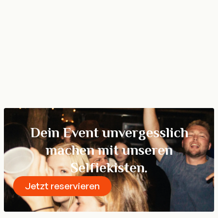
Firmenevent 🏢
Lockere Atmosphäre, Teambuilding und Branding in
einem – die perfekte Ergänzung für jede Firmenfeier
oder Business-Veranstaltung.
Mehr erfahren
Dein Event unvergesslich
machen mit unseren
Selfiekisten.
Jetzt reservieren
Reservieren